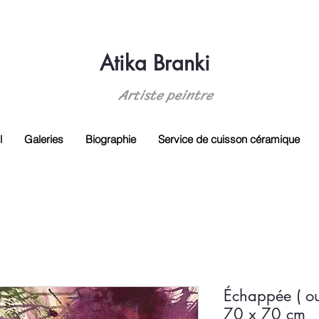
Atika Branki
Artiste peintre
l
Galeries
Biographie
Service de cuisson céramique
Échappée ( ou 
70 x 70 cm